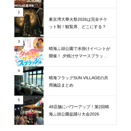
26」が7月11日・12日に開催
2
東京湾大華火祭2026は完全チケ
ット制！観覧席、どこにする？
3
晴海ふ頭公園で水掛けイベントが
開催！ 夕焼けサマースプラッシ
ュ
4
晴海フラッグSUN VILLAGEの共
用施設まとめ
5
48店舗にパワーアップ！第2回晴
海ふ頭公園盆踊り大会2026