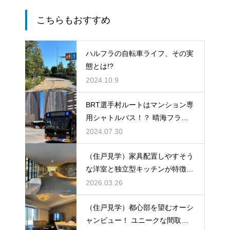
こちらもおすすめ
ハルフラの自転車ライフ、その実
態とは!?
2024.10.9
BRT選手村ルートはマンション専
用シャトルバス！？ 晴海フラッ
グ、バス利用が快適すぎる件
2024.07.30
（住戸見学）家具配置しやすそう
な洋室と独立型キッチンが特徴的
な家
2026.03.26
（住戸見学）都心部を望むオーシ
ャンビュー！ ユニークな間取り