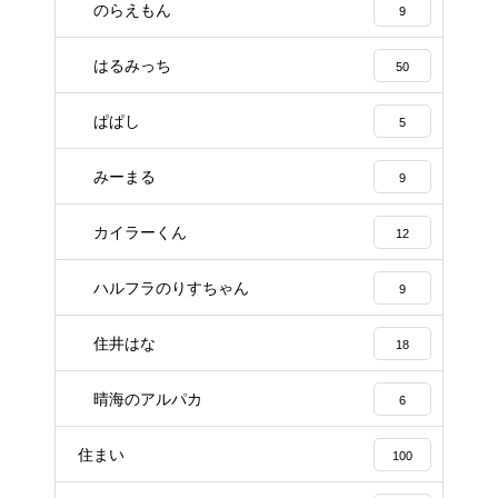
のらえもん
9
はるみっち
50
ぱぱし
5
みーまる
9
カイラーくん
12
ハルフラのりすちゃん
9
住井はな
18
晴海のアルパカ
6
住まい
100