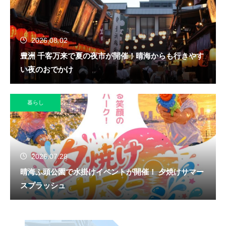
2026.08.02
豊洲 千客万来で夏の夜市が開催！晴海からも行きやす
い夜のおでかけ
暮らし
2026.07.28
晴海ふ頭公園で水掛けイベントが開催！ 夕焼けサマー
スプラッシュ