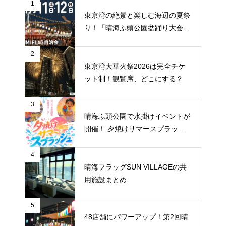
1
東京湾の絶景と楽しむ海辺の夏祭
り！「晴海ふ頭公園盆踊り大会20
26」が7月11日・12日に開催
2
東京湾大華火祭2026は完全チケ
ット制！観覧席、どこにする？
3
晴海ふ頭公園で水掛けイベントが
開催！ 夕焼けサマースプラッシ
ュ
4
晴海フラッグSUN VILLAGEの共
用施設まとめ
5
48店舗にパワーアップ！第2回晴