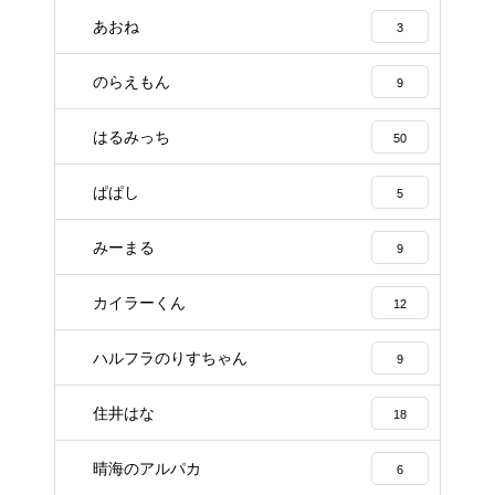
あおね
3
のらえもん
9
はるみっち
50
ぱぱし
5
みーまる
9
カイラーくん
12
ハルフラのりすちゃん
9
住井はな
18
晴海のアルパカ
6