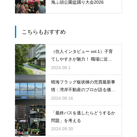
海ふ頭公園盆踊り大会2026
こちらもおすすめ
（住人インタビュー vol.1）子育
てしやすさが魅力！ 職場に近く
なり、快適な日々
2024.08.1
晴海フラッグ板状棟の売買最新事
情：湾岸不動産のプロが語る価格
動向と将来性 ふじふじ太氏イン
2024.08.16
タビュー
「最終バスを逃したらどうするか
問題」を考える
2024.09.30