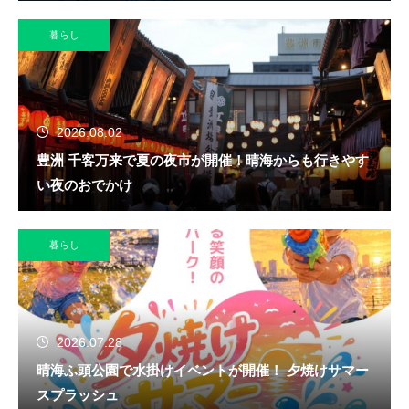
暮らし
2026.08.02
豊洲 千客万来で夏の夜市が開催！晴海からも行きやす
い夜のおでかけ
暮らし
2026.07.28
晴海ふ頭公園で水掛けイベントが開催！ 夕焼けサマー
スプラッシュ