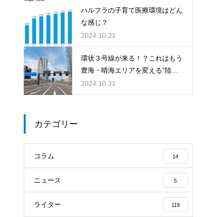
ハルフラの子育て医療環境はどん
な感じ？
2024.10.21
環状３号線が来る！？これはもう
豊海・晴海エリアを変える”陸の
架け橋”だ！
2024.10.31
カテゴリー
コラム
14
ニュース
5
ライター
119