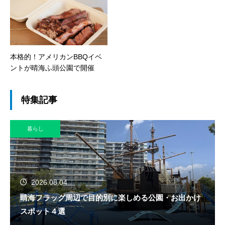
本格的！アメリカンBBQイベ
ントが晴海ふ頭公園で開催
特集記事
暮らし
2026.08.04
晴海フラッグ周辺で目的別に楽しめる公園・お出かけ
スポット４選