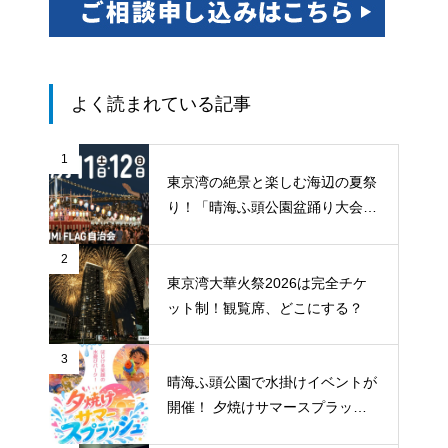
よく読まれている記事
1
東京湾の絶景と楽しむ海辺の夏祭
り！「晴海ふ頭公園盆踊り大会20
26」が7月11日・12日に開催
2
東京湾大華火祭2026は完全チケ
ット制！観覧席、どこにする？
3
晴海ふ頭公園で水掛けイベントが
開催！ 夕焼けサマースプラッシ
ュ