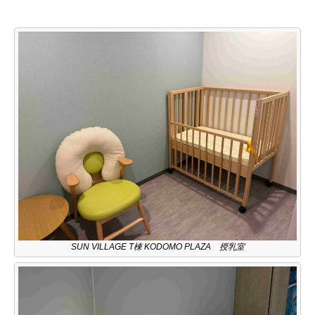
SUN VILLAGE T棟 KODOMO PLAZA 授乳室