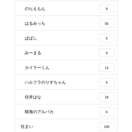
のらえもん
9
はるみっち
50
ぱぱし
5
みーまる
9
カイラーくん
12
ハルフラのりすちゃん
9
住井はな
18
晴海のアルパカ
6
住まい
100