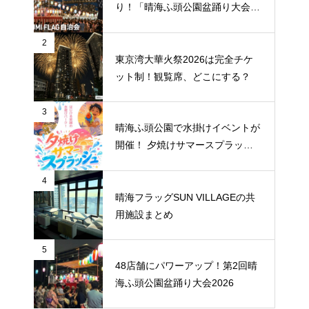
り！「晴海ふ頭公園盆踊り大会20
26」が7月11日・12日に開催
2
東京湾大華火祭2026は完全チケ
ット制！観覧席、どこにする？
3
晴海ふ頭公園で水掛けイベントが
開催！ 夕焼けサマースプラッシ
ュ
4
晴海フラッグSUN VILLAGEの共
用施設まとめ
5
48店舗にパワーアップ！第2回晴
海ふ頭公園盆踊り大会2026