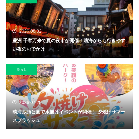
2026.08.02
豊洲 千客万来で夏の夜市が開催！晴海からも行きやす
い夜のおでかけ
暮らし
2026.07.28
晴海ふ頭公園で水掛けイベントが開催！ 夕焼けサマー
スプラッシュ