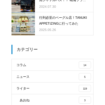
用シャトルバス！？ 晴海フラッ
グ、バス利用が快適すぎる件
2024.07.30
行列必至のベーグル店！TANUKI
APPETIZINGに行ってみた
2025.05.26
カテゴリー
コラム
14
ニュース
5
ライター
119
あおね
3